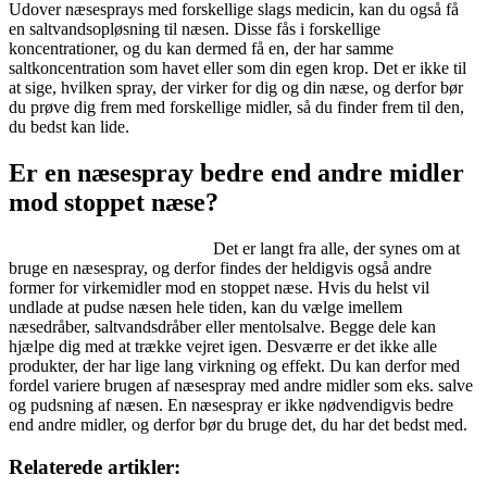
Udover næsesprays med forskellige slags medicin, kan du også få
en saltvandsopløsning til næsen. Disse fås i forskellige
koncentrationer, og du kan dermed få en, der har samme
saltkoncentration som havet eller som din egen krop. Det er ikke til
at sige, hvilken spray, der virker for dig og din næse, og derfor bør
du prøve dig frem med forskellige midler, så du finder frem til den,
du bedst kan lide.
Er en næsespray bedre end andre midler
mod stoppet næse?
Det er langt fra alle, der synes om at
bruge en næsespray, og derfor findes der heldigvis også andre
former for virkemidler mod en stoppet næse. Hvis du helst vil
undlade at pudse næsen hele tiden, kan du vælge imellem
næsedråber, saltvandsdråber eller mentolsalve. Begge dele kan
hjælpe dig med at trække vejret igen. Desværre er det ikke alle
produkter, der har lige lang virkning og effekt. Du kan derfor med
fordel variere brugen af næsespray med andre midler som eks. salve
og pudsning af næsen. En næsespray er ikke nødvendigvis bedre
end andre midler, og derfor bør du bruge det, du har det bedst med.
Relaterede artikler: