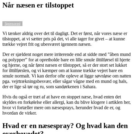
Når næsen er tilstoppet
Sponsored
Vi tænker aldrig over det til dagligt. Det er først, når vores næse er
tilstoppet, at vi sætter pris på det, vi alle tager for givet – at kunne
trække vejret frit og ubesværet igennem næsen.
Der er sjældent noget mere irriterende end at sidde med ”åben mund
og polypper” for at opretholde bare en lille smule ilttilførsel til hjerte
og hjerne, og når først næsen er tilstoppet, så er der stort set lukket
for ilttilførslen, og vi kæmper om at kunne trække vejret bare en
smule normalt. Vi kan derfor ofte opleve at ligge søvnløse om natten
pga. vejrtrækningsbesvær, eller sågar vågne med en mund og hals,
der er lige så tør og ru, som sandørkenen i Sahara.
Hvis du også er træt af at have en stoppet næse, hvad enten det
skyldes en forkølelse eller allergi, kan du blive klogere i artiklen her,
hvor vi fortæller mere om næsesprays, herunder hvad de er, og
hvordan de virker.
Hvad er en næsespray? Og hvad kan den
overhovedet?