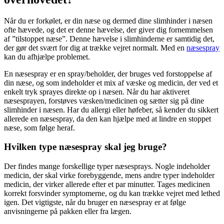
Når du er forkølet, er din næse og dermed dine slimhinder i næsen
ofte hævede, og det er denne hævelse, der giver dig fornemmelsen
af ”tilstoppet næse”. Denne hævelse i slimhinderne er samtidig det,
der gør det svært for dig at trække vejret normalt. Med en
næsespray
kan du afhjælpe problemet.
En næsespray er en spray/beholder, der bruges ved forstoppelse af
din næse, og som indeholder et mix af væske og medicin, der ved et
enkelt tryk sprayes direkte op i næsen. Når du har aktiveret
næsesprayen, forstøves væsken/medicinen og sætter sig på dine
slimhinder i næsen. Har du allergi eller høfeber, så kender du sikkert
allerede en næsespray, da den kan hjælpe med at lindre en stoppet
næse, som følge heraf.
Hvilken type næsespray skal jeg bruge?
Der findes mange forskellige typer næsesprays. Nogle indeholder
medicin, der skal virke forebyggende, mens andre typer indeholder
medicin, der virker allerede efter et par minutter. Tages medicinen
korrekt forsvinder symptomerne, og du kan trække vejret med lethed
igen. Det vigtigste, når du bruger en næsespray er at følge
anvisningerne på pakken eller fra lægen.