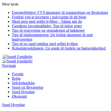
Mest læste
Energieffektive VVS-løsninger til sommerhuse og flexboliger
Fordele ved at investere i gulvvarme til dit hjem
Meal prep med grillet kylling – Sådan gør du
Familiens favoritmåltider: Tips til lækre retter
Tips til renovering og opgradering af køkkenet
Tips til pladsoptimering: De bedste løsninger til små
badeværelser
Tips til en sund middag med grillet kylling
Robotplæneklippere: En guide til fordele og børnesikkerhed
Navigate
Forside
Bolig
Selvforkælelse
Sport og Bevægelse
Sund Hverdag
Økonomi
Sund Hverdag