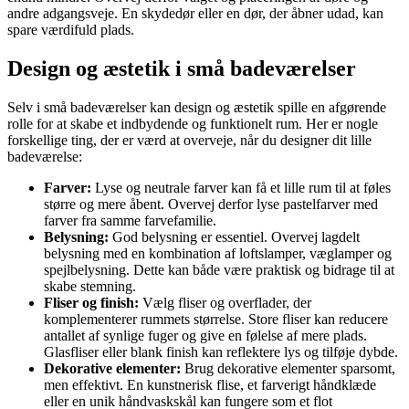
andre adgangsveje. En skydedør eller en dør, der åbner udad, kan
spare værdifuld plads.
Design og æstetik i små badeværelser
Selv i små badeværelser kan design og æstetik spille en afgørende
rolle for at skabe et indbydende og funktionelt rum. Her er nogle
forskellige ting, der er værd at overveje, når du designer dit lille
badeværelse:
Farver:
Lyse og neutrale farver kan få et lille rum til at føles
større og mere åbent. Overvej derfor lyse pastelfarver med
farver fra samme farvefamilie.
Belysning:
God belysning er essentiel. Overvej lagdelt
belysning med en kombination af loftslamper, væglamper og
spejlbelysning. Dette kan både være praktisk og bidrage til at
skabe stemning.
Fliser og finish:
Vælg fliser og overflader, der
komplementerer rummets størrelse. Store fliser kan reducere
antallet af synlige fuger og give en følelse af mere plads.
Glasfliser eller blank finish kan reflektere lys og tilføje dybde.
Dekorative elementer:
Brug dekorative elementer sparsomt,
men effektivt. En kunstnerisk flise, et farverigt håndklæde
eller en unik håndvaskskål kan fungere som et flot