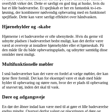
overfyldt virker det. Dette er særligt en god ting at huske, hvis du
har et lille badeværelse. Et spejlskab er her en fantastisk to-i-en-
løsning, der kombinerer nødvendig opbevaring med en funktionel
spejlflade. Dette kan være særligt effektivt over håndvasken.
Hjørnehylder og -skabe
Hjørnerne i et badeværelse er ofte ubenyttede. Hvis du gerne vil
udnytte pladsen i badeværelset bedst muligt, kan det derfor være
værd at overveje at installere hjørnehylder eller et hjørneskab. På
den måde får du både opbevaringsplads, og udnytter samtidig disse
områder mest muligt.
Multifunktionelle møbler
I små badeværelser kan det være en fordel at vælge møbler, der kan
tjene flere formål. Det kan for eksempel være et skab med både
hylder til opbevaring og større rum, hvor der er plads til opbevaring
af snavset tøj, inden det skal til vask.
Døre og adgangsveje
En dør der åbner indad kan være med til at gøre et lille badeværelse
endnu mindre. Overvej derfor valget og placeringen af døre og