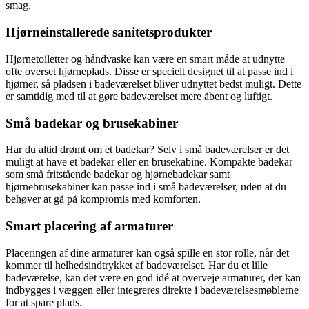
smag.
Hjørneinstallerede sanitetsprodukter
Hjørnetoiletter og håndvaske kan være en smart måde at udnytte
ofte overset hjørneplads. Disse er specielt designet til at passe ind i
hjørner, så pladsen i badeværelset bliver udnyttet bedst muligt. Dette
er samtidig med til at gøre badeværelset mere åbent og luftigt.
Små badekar og brusekabiner
Har du altid drømt om et badekar? Selv i små badeværelser er det
muligt at have et badekar eller en brusekabine. Kompakte badekar
som små fritstående badekar og hjørnebadekar samt
hjørnebrusekabiner kan passe ind i små badeværelser, uden at du
behøver at gå på kompromis med komforten.
Smart placering af armaturer
Placeringen af dine armaturer kan også spille en stor rolle, når det
kommer til helhedsindtrykket af badeværelset. Har du et lille
badeværelse, kan det være en god idé at overveje armaturer, der kan
indbygges i væggen eller integreres direkte i badeværelsesmøblerne
for at spare plads.