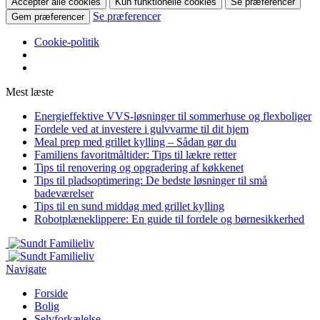
Accepter alle cookies
Kun funktionelle cookies
Se præferencer
Se præferencer
Gem præferencer
Cookie-politik
Mest læste
Energieffektive VVS-løsninger til sommerhuse og flexboliger
Fordele ved at investere i gulvvarme til dit hjem
Meal prep med grillet kylling – Sådan gør du
Familiens favoritmåltider: Tips til lækre retter
Tips til renovering og opgradering af køkkenet
Tips til pladsoptimering: De bedste løsninger til små
badeværelser
Tips til en sund middag med grillet kylling
Robotplæneklippere: En guide til fordele og børnesikkerhed
Navigate
Forside
Bolig
Selvforkælelse