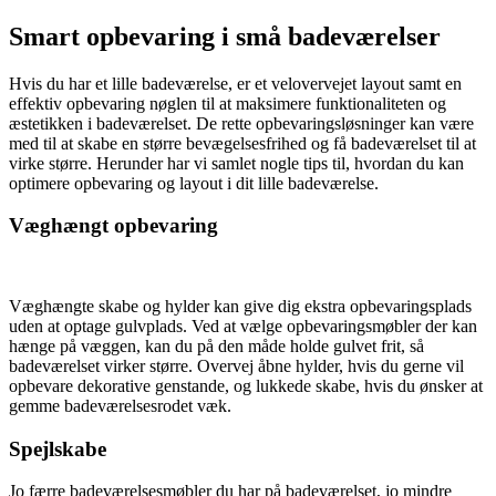
Smart opbevaring i små badeværelser
Hvis du har et lille badeværelse, er et velovervejet layout samt en
effektiv opbevaring nøglen til at maksimere funktionaliteten og
æstetikken i badeværelset. De rette opbevaringsløsninger kan være
med til at skabe en større bevægelsesfrihed og få badeværelset til at
virke større. Herunder har vi samlet nogle tips til, hvordan du kan
optimere opbevaring og layout i dit lille badeværelse.
Væghængt opbevaring
Væghængte skabe og hylder kan give dig ekstra opbevaringsplads
uden at optage gulvplads. Ved at vælge opbevaringsmøbler der kan
hænge på væggen, kan du på den måde holde gulvet frit, så
badeværelset virker større. Overvej åbne hylder, hvis du gerne vil
opbevare dekorative genstande, og lukkede skabe, hvis du ønsker at
gemme badeværelsesrodet væk.
Spejlskabe
Jo færre badeværelsesmøbler du har på badeværelset, jo mindre