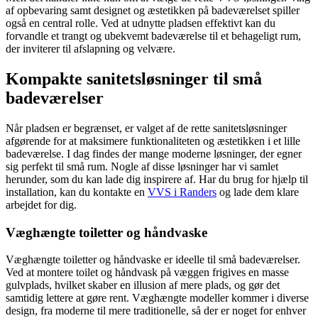
af opbevaring samt designet og æstetikken på badeværelset spiller
også en central rolle. Ved at udnytte pladsen effektivt kan du
forvandle et trangt og ubekvemt badeværelse til et behageligt rum,
der inviterer til afslapning og velvære.
Kompakte sanitetsløsninger til små
badeværelser
Når pladsen er begrænset, er valget af de rette sanitetsløsninger
afgørende for at maksimere funktionaliteten og æstetikken i et lille
badeværelse. I dag findes der mange moderne løsninger, der egner
sig perfekt til små rum. Nogle af disse løsninger har vi samlet
herunder, som du kan lade dig inspirere af. Har du brug for hjælp til
installation, kan du kontakte en
VVS i Randers
og lade dem klare
arbejdet for dig.
Væghængte toiletter og håndvaske
Væghængte toiletter og håndvaske er ideelle til små badeværelser.
Ved at montere toilet og håndvask på væggen frigives en masse
gulvplads, hvilket skaber en illusion af mere plads, og gør det
samtidig lettere at gøre rent. Væghængte modeller kommer i diverse
design, fra moderne til mere traditionelle, så der er noget for enhver