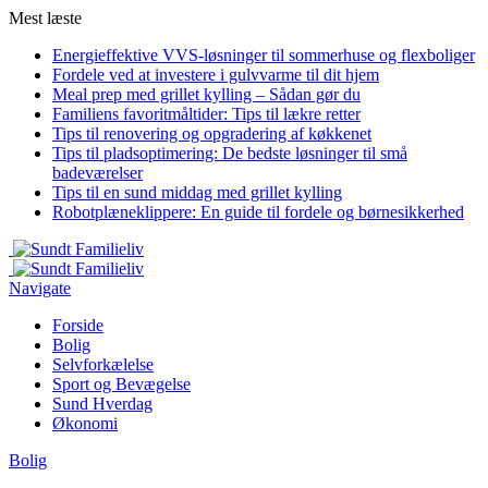
Mest læste
Energieffektive VVS-løsninger til sommerhuse og flexboliger
Fordele ved at investere i gulvvarme til dit hjem
Meal prep med grillet kylling – Sådan gør du
Familiens favoritmåltider: Tips til lækre retter
Tips til renovering og opgradering af køkkenet
Tips til pladsoptimering: De bedste løsninger til små
badeværelser
Tips til en sund middag med grillet kylling
Robotplæneklippere: En guide til fordele og børnesikkerhed
Navigate
Forside
Bolig
Selvforkælelse
Sport og Bevægelse
Sund Hverdag
Økonomi
Bolig