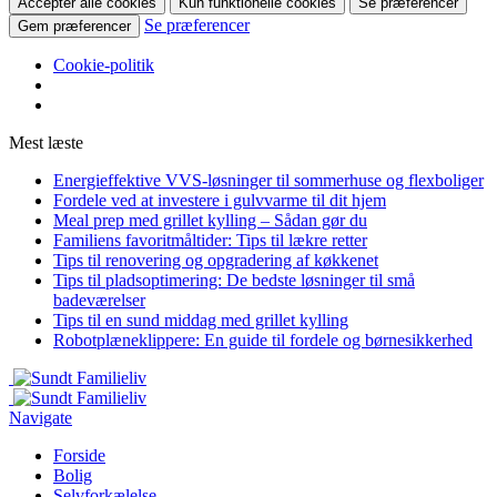
Accepter alle cookies
Kun funktionelle cookies
Se præferencer
Se præferencer
Gem præferencer
Cookie-politik
Mest læste
Energieffektive VVS-løsninger til sommerhuse og flexboliger
Fordele ved at investere i gulvvarme til dit hjem
Meal prep med grillet kylling – Sådan gør du
Familiens favoritmåltider: Tips til lækre retter
Tips til renovering og opgradering af køkkenet
Tips til pladsoptimering: De bedste løsninger til små
badeværelser
Tips til en sund middag med grillet kylling
Robotplæneklippere: En guide til fordele og børnesikkerhed
Navigate
Forside
Bolig
Selvforkælelse