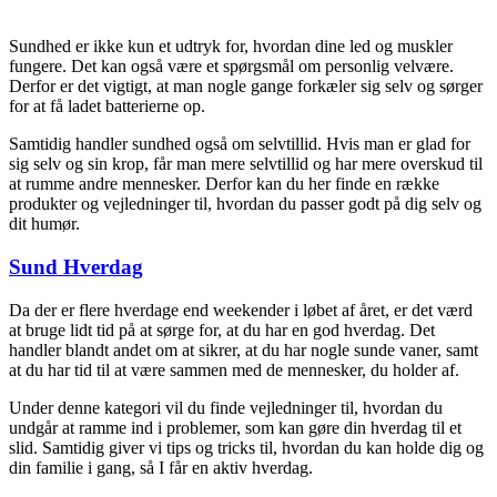
Sundhed er ikke kun et udtryk for, hvordan dine led og muskler
fungere. Det kan også være et spørgsmål om personlig velvære.
Derfor er det vigtigt, at man nogle gange forkæler sig selv og sørger
for at få ladet batterierne op.
Samtidig handler sundhed også om selvtillid. Hvis man er glad for
sig selv og sin krop, får man mere selvtillid og har mere overskud til
at rumme andre mennesker. Derfor kan du her finde en række
produkter og vejledninger til, hvordan du passer godt på dig selv og
dit humør.
Sund Hverdag
Da der er flere hverdage end weekender i løbet af året, er det værd
at bruge lidt tid på at sørge for, at du har en god hverdag. Det
handler blandt andet om at sikrer, at du har nogle sunde vaner, samt
at du har tid til at være sammen med de mennesker, du holder af.
Under denne kategori vil du finde vejledninger til, hvordan du
undgår at ramme ind i problemer, som kan gøre din hverdag til et
slid. Samtidig giver vi tips og tricks til, hvordan du kan holde dig og
din familie i gang, så I får en aktiv hverdag.