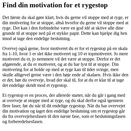
Find din motivation for et rygestop
Det første du skal gøre klart, hvis du gerne vil stoppe med at ryge, er
din motivering for at stoppe, altså hvorfor du gerne vil stoppe med at
ryge. Det kan i den forbindelse være en god idé at skrive alle dine
grunde til at stoppe ned på et stykke papir. Dette kan hjælpe dig hen
imod at tage den endelige beslutning.
Overvej også gerne, hvor motiveret du er for et rygestop på en skala
fra 1-10, hvor 1 er slet ikke motiveret og 10 er topmotiveret. Jo mere
motiveret du er, jo nemmere vil det være at stoppe. Derfor er det
afgørende, at du er motiveret, og at du har lyst til at stoppe. Din
motivering for at holde op med at ryge kan til tider svinge, men
skulle alligevel gerne være i den høje ende af skalaen. Hvis ikke den
er det, bør du overveje, hvad der skal til, for at du er klar til at tage
det endelige skridt mod et rygestop.
Et rygestop er en proces, der allerede starter, når du går i gang med
at overveje at stoppe med at ryge, og du skal derfor også igennem
flere faser, før du når til dit endelige rygestop. Når du har overvejet
din motivation og taget den endelige beslutning om et rygestop går
du fra overvejelsesfasen til den næste fase, som er beslutningsfasen
og forberedelsesfasen.