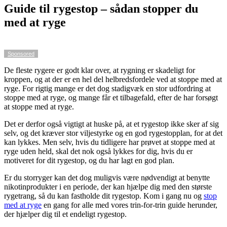
Guide til rygestop – sådan stopper du
med at ryge
Sponsored
De fleste rygere er godt klar over, at rygning er skadeligt for
kroppen, og at der er en hel del helbredsfordele ved at stoppe med at
ryge. For rigtig mange er det dog stadigvæk en stor udfordring at
stoppe med at ryge, og mange får et tilbagefald, efter de har forsøgt
at stoppe med at ryge.
Det er derfor også vigtigt at huske på, at et rygestop ikke sker af sig
selv, og det kræver stor viljestyrke og en god rygestopplan, for at det
kan lykkes. Men selv, hvis du tidligere har prøvet at stoppe med at
ryge uden held, skal det nok også lykkes for dig, hvis du er
motiveret for dit rygestop, og du har lagt en god plan.
Er du storryger kan det dog muligvis være nødvendigt at benytte
nikotinprodukter i en periode, der kan hjælpe dig med den største
rygetrang, så du kan fastholde dit rygestop. Kom i gang nu og
stop
med at ryge
en gang for alle med vores trin-for-trin guide herunder,
der hjælper dig til et endeligt rygestop.