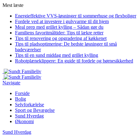
Mest læste
Energieffektive VVS-løsninger til sommerhuse og flexboliger
Fordele ved at investere i gulvvarme til dit hjem
Meal prep med grillet kylling – Sådan gør du
Familiens favoritmåltider: Tips til lækre retter
Tips til renovering og opgradering af køkkenet
Tips til pladsoptimering: De bedste løsninger til små
badeværelser
Tips til en sund middag med grillet kylling
Robotplæneklippere: En guide til fordele og børnesikkerhed
Navigate
Forside
Bolig
Selvforkælelse
Sport og Bevægelse
Sund Hverdag
Økonomi
Sund Hverdag