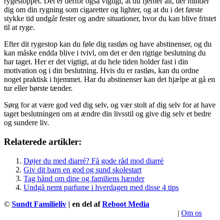
rygestoppet. Det er derfor også vigtigt, at du fjerner alt, der minder
dig om din rygning som cigaretter og lighter, og at du i det første
stykke tid undgår fester og andre situationer, hvor du kan blive fristet
til at ryge.
Efter dit rygestop kan du føle dig rastløs og have abstinenser, og du
kan måske endda blive i tvivl, om det er den rigtige beslutning du
har taget. Her er det vigtigt, at du hele tiden holder fast i din
motivation og i din beslutning. Hvis du er rastløs, kan du ordne
noget praktisk i hjemmet. Har du abstinenser kan det hjælpe at gå en
tur eller børste tænder.
Sørg for at være god ved dig selv, og vær stolt af dig selv for at have
taget beslutningen om at ændre din livsstil og give dig selv et bedre
og sundere liv.
Relaterede artikler:
Døjer du med diarré? Få gode råd mod diarré
Giv dit barn en god og sund skolestart
Tag hånd om dine og familiens hænder
Undgå nemt parfume i hverdagen med disse 4 tips
©
Sundt Familieliv
| en del af
Reboot Media
|
Om os