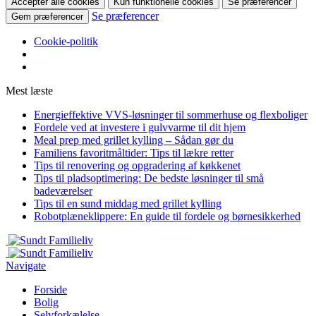
Accepter alle cookies
Kun funktionelle cookies
Se præferencer
Se præferencer
Gem præferencer
Cookie-politik
Mest læste
Energieffektive VVS-løsninger til sommerhuse og flexboliger
Fordele ved at investere i gulvvarme til dit hjem
Meal prep med grillet kylling – Sådan gør du
Familiens favoritmåltider: Tips til lækre retter
Tips til renovering og opgradering af køkkenet
Tips til pladsoptimering: De bedste løsninger til små
badeværelser
Tips til en sund middag med grillet kylling
Robotplæneklippere: En guide til fordele og børnesikkerhed
Navigate
Forside
Bolig
Selvforkælelse