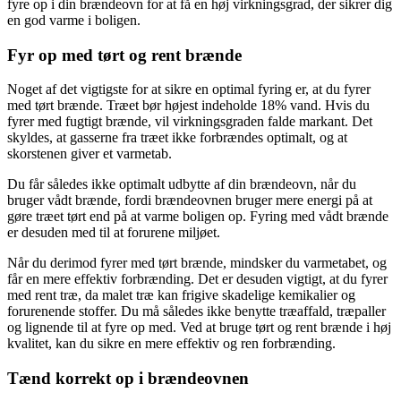
fyre op i din brændeovn for at få en høj virkningsgrad, der sikrer dig
en god varme i boligen.
Fyr op med tørt og rent brænde
Noget af det vigtigste for at sikre en optimal fyring er, at du fyrer
med tørt brænde. Træet bør højest indeholde 18% vand. Hvis du
fyrer med fugtigt brænde, vil virkningsgraden falde markant. Det
skyldes, at gasserne fra træet ikke forbrændes optimalt, og at
skorstenen giver et varmetab.
Du får således ikke optimalt udbytte af din brændeovn, når du
bruger vådt brænde, fordi brændeovnen bruger mere energi på at
gøre træet tørt end på at varme boligen op. Fyring med vådt brænde
er desuden med til at forurene miljøet.
Når du derimod fyrer med tørt brænde, mindsker du varmetabet, og
får en mere effektiv forbrænding. Det er desuden vigtigt, at du fyrer
med rent træ, da malet træ kan frigive skadelige kemikalier og
forurenende stoffer. Du må således ikke benytte træaffald, træpaller
og lignende til at fyre op med. Ved at bruge tørt og rent brænde i høj
kvalitet, kan du sikre en mere effektiv og ren forbrænding.
Tænd korrekt op i brændeovnen