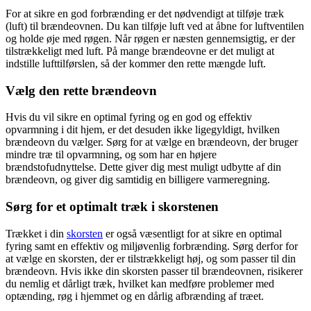
For at sikre en god forbrænding er det nødvendigt at tilføje træk
(luft) til brændeovnen. Du kan tilføje luft ved at åbne for luftventilen
og holde øje med røgen. Når røgen er næsten gennemsigtig, er der
tilstrækkeligt med luft. På mange brændeovne er det muligt at
indstille lufttilførslen, så der kommer den rette mængde luft.
Vælg den rette brændeovn
Hvis du vil sikre en optimal fyring og en god og effektiv
opvarmning i dit hjem, er det desuden ikke ligegyldigt, hvilken
brændeovn du vælger. Sørg for at vælge en brændeovn, der bruger
mindre træ til opvarmning, og som har en højere
brændstofudnyttelse. Dette giver dig mest muligt udbytte af din
brændeovn, og giver dig samtidig en billigere varmeregning.
Sørg for et optimalt træk i skorstenen
Trækket i din
skorsten
er også væsentligt for at sikre en optimal
fyring samt en effektiv og miljøvenlig forbrænding. Sørg derfor for
at vælge en skorsten, der er tilstrækkeligt høj, og som passer til din
brændeovn. Hvis ikke din skorsten passer til brændeovnen, risikerer
du nemlig et dårligt træk, hvilket kan medføre problemer med
optænding, røg i hjemmet og en dårlig afbrænding af træet.