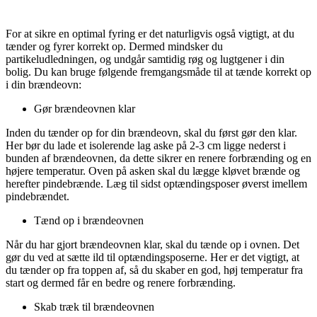
For at sikre en optimal fyring er det naturligvis også vigtigt, at du
tænder og fyrer korrekt op. Dermed mindsker du
partikeludledningen, og undgår samtidig røg og lugtgener i din
bolig. Du kan bruge følgende fremgangsmåde til at tænde korrekt op
i din brændeovn:
Gør brændeovnen klar
Inden du tænder op for din brændeovn, skal du først gør den klar.
Her bør du lade et isolerende lag aske på 2-3 cm ligge nederst i
bunden af brændeovnen, da dette sikrer en renere forbrænding og en
højere temperatur. Oven på asken skal du lægge kløvet brænde og
herefter pindebrænde. Læg til sidst optændingsposer øverst imellem
pindebrændet.
Tænd op i brændeovnen
Når du har gjort brændeovnen klar, skal du tænde op i ovnen. Det
gør du ved at sætte ild til optændingsposerne. Her er det vigtigt, at
du tænder op fra toppen af, så du skaber en god, høj temperatur fra
start og dermed får en bedre og renere forbrænding.
Skab træk til brændeovnen