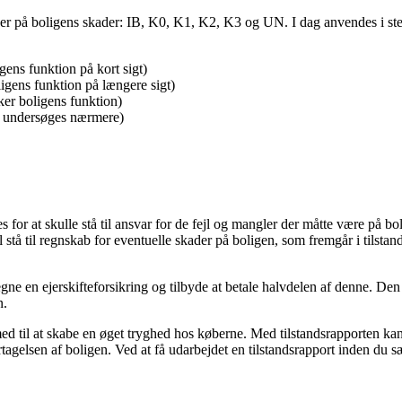
ger på boligens skader: IB, K0, K1, K2, K3 og UN. I dag anvendes i sted
gens funktion på kort sigt)
ligens funktion på længere sigt)
ker boligens funktion)
ør undersøges nærmere)
es for at skulle stå til ansvar for de fejl og mangler der måtte være på bo
 stå til regnskab for eventuelle skader på boligen, som fremgår i tilstands
egne en ejerskifteforsikring og tilbyde at betale halvdelen af denne. Den
n.
med til at skabe en øget tryghed hos køberne. Med tilstandsrapporten kan
elsen af boligen. Ved at få udarbejdet en tilstandsrapport inden du sætt