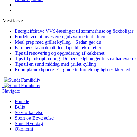
Mest læste
Energieffektive VVS-løsninger til sommerhuse og flexboliger
Fordele ved at investere i gulvvarme til dit hjem
Meal prep med grillet kylling – Sådan gør du
Familiens favoritmåltider: Tips til lækre retter
Tips til renovering og opgradering af køkkenet
Tips til pladsoptimering: De bedste løsninger til små badeværel
Tips til en sund middag med grillet kylling
Robotplæneklippere: En guide til fordele og børnesikkerhed
Navigate
Forside
Bolig
Selvforkælelse
Sport og Bevægelse
Sund Hverdag
Økonomi