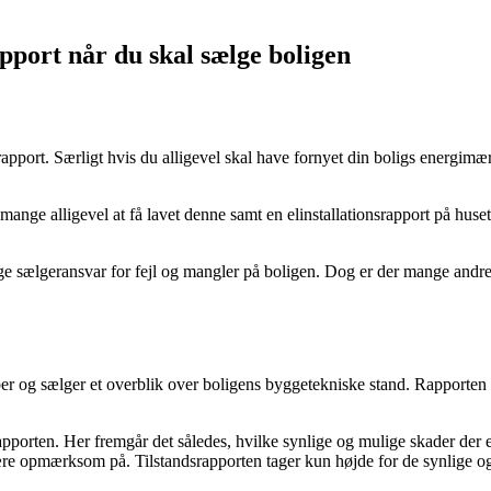
apport når du skal sælge boligen
srapport. Særligt hvis du alligevel skal have fornyet din boligs energim
mange alligevel at få lavet denne samt en elinstallationsrapport på huset.
årige sælgeransvar for fejl og mangler på boligen. Dog er der mange andr
køber og sælger et overblik over boligens byggetekniske stand. Rapport
porten. Her fremgår det således, hvilke synlige og mulige skader der e
re opmærksom på. Tilstandsrapporten tager kun højde for de synlige og 