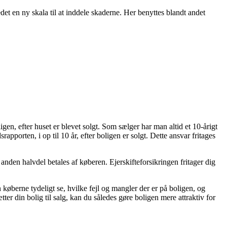
et en ny skala til at inddele skaderne. Her benyttes blandt andet
ligen, efter huset er blevet solgt. Som sælger har man altid et 10-årigt
rapporten, i op til 10 år, efter boligen er solgt. Dette ansvar fritages
 anden halvdel betales af køberen. Ejerskifteforsikringen fritager dig
 køberne tydeligt se, hvilke fejl og mangler der er på boligen, og
er din bolig til salg, kan du således gøre boligen mere attraktiv for