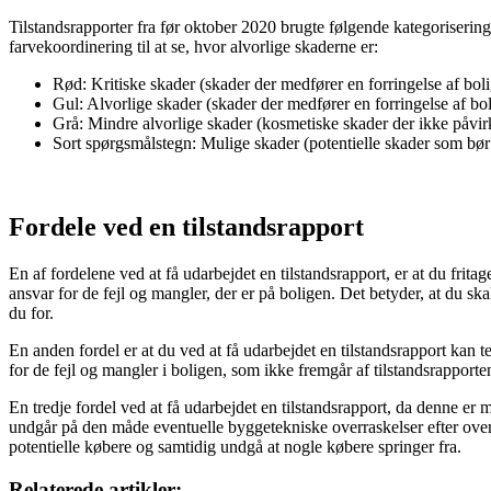
Tilstandsrapporter fra før oktober 2020 brugte følgende kategoriserin
farvekoordinering til at se, hvor alvorlige skaderne er:
Rød: Kritiske skader (skader der medfører en forringelse af boli
Gul: Alvorlige skader (skader der medfører en forringelse af bo
Grå: Mindre alvorlige skader (kosmetiske skader der ikke påvir
Sort spørgsmålstegn: Mulige skader (potentielle skader som b
Fordele ved en tilstandsrapport
En af fordelene ved at få udarbejdet en tilstandsrapport, er at du fritag
ansvar for de fejl og mangler, der er på boligen. Det betyder, at du skal
du for.
En anden fordel er at du ved at få udarbejdet en tilstandsrapport kan t
for de fejl og mangler i boligen, som ikke fremgår af tilstandsrapporte
En tredje fordel ved at få udarbejdet en tilstandsrapport, da denne er 
undgår på den måde eventuelle byggetekniske overraskelser efter overtag
potentielle købere og samtidig undgå at nogle købere springer fra.
Relaterede artikler: