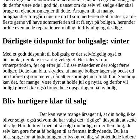
du derfor være ude i god tid, uanset om du selv vil sælge eller skal
bruge en ejendomsmægler til dette. Årsagen til, at mange
bolighandler foregår i ugerne op til sommerferien skal findes i, at de
fleste gerne vil have sommerferien til at få styr på boligen, herunder
ordne eventuelle reparationer, maling, indflytning og des lige.
Dårligste tidspunkt for boligsalg: vinter
Med et godt tidspunkt til boligsalg er der selvfølgelig også et
tidspunkt, der ikke er særlig velegnet. Her taler vi om
vinterperioden, før og efter jul. I disse måneder er der solgt færre
boliger. Dette kan bl.a. skyldes, at mange boliger tager sig bedst ud
om foråret og sommeren, når alt er sprunget ud i fuldt flor. Samtidig
kan det, for mange, være dyrt at holde jul og nytår, og derfor vil
boligkøbere ikke også bruge hele opsparingen på ny bolig.
Bliv hurtigere klar til salg
Der kan være mange årsager til, at din bolig ikke
bliver solgt, også selvom du har valgt det ”rigtige” tidspunkt at sætte
til salg. Har du travlt med at få solgt din bolig, er der flere ting, du
selv kan gøre for at få boligen til at fremstå indbydende. Du kan
bl.a. sørge for, at indretningen er lys og venlig, så potentielle købere