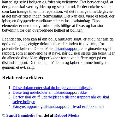
kan se sig selv i boligen og føler sig velkomne. Det betyder også, at
der gerne skal være ryddet op og se pænt ud. Er der enkelte steder,
som kan trænge til en lille reparation, vil det i mange tilfælde gavne,
at det bliver fikset inden fremvisning. Det kan eks. være et toilet, der
løber, en dryppende vandhane eller et løst dørhåndtag. Disse
elementer er nemme og forholdsvis billige at fikse, og har stor
betydning for den overordnede helhed af boligen.
Et andet tip, som kan få din bolig hurtigere solgt, er at du har alle de
nødvendige og vigtige dokumenter klar, inden fremvisning for
potentielle købere. Det er både
tilstandsrapport
, energimærke og el
rapport, som er nødvendige at have, når du skal sælge din bolig. Har
du allerede disse klar, slipper køber for at vente flere uger på en
tilstandsrapport. Dermed kan både du og køber komme hurtigere
gennem et evt. salg.
Relaterede artikler:
Disse dokumenter skal du bruge ved et boligsalg
Disse ting indeholder en tilstandsrapport ikke
Derfor skal du få udarbejdet en tilstandsrapport når du skal
sælge boligen
Førsynsrapport og tilstandsrapport – hvad er forskellen?
©
Sundt Familieliv
| en del af
Reboot Media