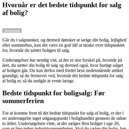
Hvornår er det bedste tidspunkt for salg
af bolig?
Sponsored
Går du i salgstanker, og dermed dønsker at sælge din bolig, lejlighed
eller sommerhus, kan det være en god idé at tænke over tidspunktet
for, hvornår du sætter boligen til salg.
Undersøgelser har nemlig vist, at der er stor forskel på, hvornår på
året, du sætter din bolig til salg og dermed også, hvor hurtigt salget
af boligen går. Du kan derfor med fordel læse nedenstående artikel
grundigt, så du fremover ved, hvornår det bedste tidspunkt for salg
af bolig er, så du undgår at vente længe.
Bedste tidspunkt for boligsalg: Før
sommerferien
For at komme frem til det bedste tidspunkt for salg af bolig, er der i
en undersøgelse taget udgangspunkt i bolighandler gennem de sidste
to årtier. Undersøgelsen viste, at der sælges flest boliger i uge 26,
som er lige inden industrisommerferien. Skal du sælge din bolig, bør