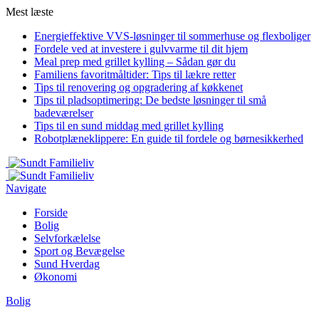
Mest læste
Energieffektive VVS-løsninger til sommerhuse og flexboliger
Fordele ved at investere i gulvvarme til dit hjem
Meal prep med grillet kylling – Sådan gør du
Familiens favoritmåltider: Tips til lækre retter
Tips til renovering og opgradering af køkkenet
Tips til pladsoptimering: De bedste løsninger til små
badeværelser
Tips til en sund middag med grillet kylling
Robotplæneklippere: En guide til fordele og børnesikkerhed
Navigate
Forside
Bolig
Selvforkælelse
Sport og Bevægelse
Sund Hverdag
Økonomi
Bolig