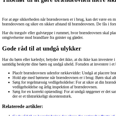
For at øge sikkerheden når brændeovnen er i brug, kan det være en mulig
brændeovnen og sikre en sikker afstand til brændeovnen. De fås i forsk
Har du trægulv eller gulvtæppe i rummet, hvor brændeovnen skal placere
omgivelserne mod brandfare fra gnister og gløder.
Gode råd til at undgå ulykker
Har du børn eller kæledyr, betyder det ikke, at du ikke kan invester
samtidig beskytte dine børn og undgå uheld. Foruden at investere i et 
Placér brændeovnen udenfor rækkevidde: Undgå at placere bræ
Hold øje med børnene når brændeovnen er i brug: Børn skal alti
Sørg for regelmæssig vedligeholdelse: For at sikre at din brænd
vedligeholdelse og årlig inspektion af brændeovnen.
Sørg for en korrekt optænding: For at undgå røggener er det samt
der er et tilstrækkeligt skorstenstræk.
Relaterede artikler: