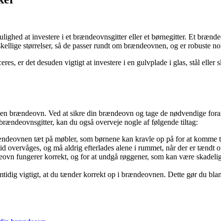
hed at investere i et brændeovnsgitter eller et børnegitter. Et brændeovn
ellige størrelser, så de passer rundt om brændeovnen, og er robuste nok 
s, er det desuden vigtigt at investere i en gulvplade i glas, stål eller
e i en brændeovn. Ved at sikre din brændeovn og tage de nødvendige for
brændeovnsgitter, kan du også overveje nogle af følgende tiltag:
ndeovnen tæt på møbler, som børnene kan kravle op på for at komme 
d overvåges, og må aldrig efterlades alene i rummet, når der er tændt 
eovn fungerer korrekt, og for at undgå røggener, som kan være skadelig
idig vigtigt, at du tænder korrekt op i brændeovnen. Dette gør du blandt