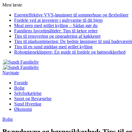
Mest læste
Energieffektive VVS-løsninger til sommerhuse og flexboliger
Fordele ved at investere i gulvvarme til dit hjem
Meal prep med grillet kylling – Sådan gør du
Familiens favoritmåltider: Tips til lækre retter
Tips til renovering og opgradering af køkkenet
Tips til pladsoptimering: De bedste løsninger til små badeværel
Tips til en sund middag med grillet kylling
Robotplæneklippere: En guide til fordele og børnesikkerhed
Navigate
Forside
Bolig
Selvforkælelse
Sport og Bevægelse
Sund Hverdag
Økonomi
Bolig
Brændeovne og børnesikkerhed: Tips til e