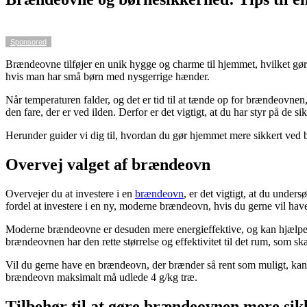
Sponsored
Brændeovne tilføjer en unik hygge og charme til hjemmet, hvilket gør 
hvis man har små børn med nysgerrige hænder.
Når temperaturen falder, og det er tid til at tænde op for brændeovnen,
den fare, der er ved ilden. Derfor er det vigtigt, at du har styr på de 
Herunder guider vi dig til, hvordan du gør hjemmet mere sikkert ved
Overvej valget af brændeovn
Overvejer du at investere i en
brændeovn
, er det vigtigt, at du und
fordel at investere i en ny, moderne brændeovn, hvis du gerne vil h
Moderne brændeovne er desuden mere energieffektive, og kan hjælpe med
brændeovnen har den rette størrelse og effektivitet til det rum, som s
Vil du gerne have en brændeovn, der brænder så rent som muligt, 
brændeovn maksimalt må udlede 4 g/kg træ.
Tilbehør til at gøre brændeovnen mere sik