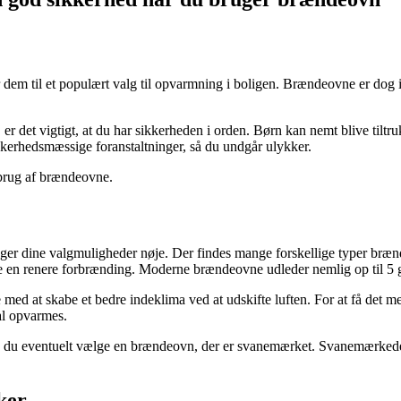
dem til et populært valg til opvarmning i boligen. Brændeovne er dog ik
 er det vigtigt, at du har sikkerheden i orden. Børn kan nemt blive tilt
sikkerhedsmæssige foranstaltninger, så du undgår ulykker.
 brug af brændeovne.
ersøger dine valgmuligheder nøje. Der findes mange forskellige typer b
ave en renere forbrænding. Moderne brændeovne udleder nemlig op til 5 
 at skabe et bedre indeklima ved at udskifte luften. For at få det mest
kal opvarmes.
kan du eventuelt vælge en brændeovn, der er svanemærket. Svanemærk
ker