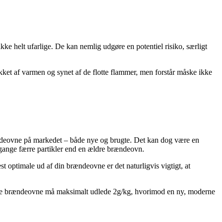
ke helt ufarlige. De kan nemlig udgøre en potentiel risiko, særligt
rukket af varmen og synet af de flotte flammer, men forstår måske ikke
rændeovne på markedet – både nye og brugte. Det kan dog være en
gange færre partikler end en ældre brændeovn.
 optimale ud af din brændeovne er det naturligvis vigtigt, at
ede brændeovne må maksimalt udlede 2g/kg, hvorimod en ny, moderne