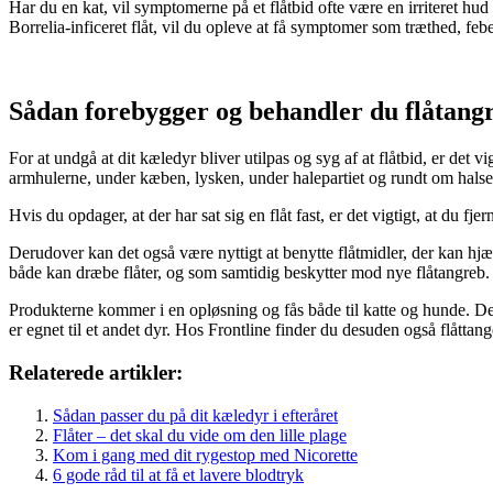
Har du en kat, vil symptomerne på et flåtbid ofte være en irriteret hud 
Borrelia-inficeret flåt, vil du opleve at få symptomer som træthed, f
Sådan forebygger og behandler du flåtang
For at undgå at dit kæledyr bliver utilpas og syg af at flåtbid, er det 
armhulerne, under kæben, lysken, under halepartiet og rundt om halsen, 
Hvis du opdager, at der har sat sig en flåt fast, er det vigtigt, at du 
Derudover kan det også være nyttigt at benytte flåtmidler, der kan h
både kan dræbe flåter, og som samtidig beskytter mod nye flåtangreb.
Produkterne kommer i en opløsning og fås både til katte og hunde. Det 
er egnet til et andet dyr. Hos Frontline finder du desuden også flåtta
Relaterede artikler:
Sådan passer du på dit kæledyr i efteråret
Flåter – det skal du vide om den lille plage
Kom i gang med dit rygestop med Nicorette
6 gode råd til at få et lavere blodtryk