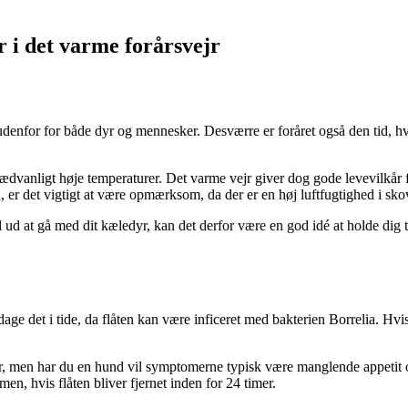
r i det varme forårsvejr
denfor for både dyr og mennesker. Desværre er foråret også den tid, hvor
 usædvanligt høje temperaturer. Det varme vejr giver dog gode levevilkår 
 er det vigtigt at være opmærksom, da der er en høj luftfugtighed i sko
ud at gå med dit kæledyr, kan det derfor være en god idé at holde dig til
 opdage det i tide, da flåten kan være inficeret med bakterien Borrelia. Hv
l dyr, men har du en hund vil symptomerne typisk være manglende appetit 
, hvis flåten bliver fjernet inden for 24 timer.