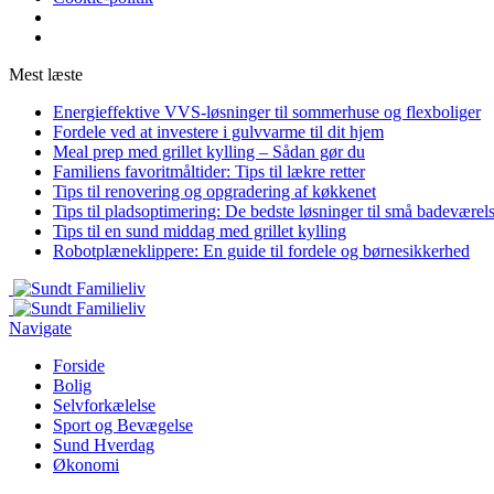
Mest læste
Energieffektive VVS-løsninger til sommerhuse og flexboliger
Fordele ved at investere i gulvvarme til dit hjem
Meal prep med grillet kylling – Sådan gør du
Familiens favoritmåltider: Tips til lækre retter
Tips til renovering og opgradering af køkkenet
Tips til pladsoptimering: De bedste løsninger til små badeværel
Tips til en sund middag med grillet kylling
Robotplæneklippere: En guide til fordele og børnesikkerhed
Navigate
Forside
Bolig
Selvforkælelse
Sport og Bevægelse
Sund Hverdag
Økonomi