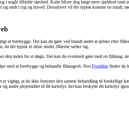
og i nogle tilfælde sløvhed. Katte bliver dog langt mere sjældent ramt at 
eber og ondt i ryg og hoved. Derudover vil der typisk komme en rundt, r
reb
vigtigt at forebygge. Det kan du gøre ved blandt andet at tjekke efter flåt
da det typisk er disse steder, flåterne sætter sig.
fjerner den inden for et døgn. Det kan du eventuelt gøre med en flåttang, 
jælpe med at forebygge og behandle flåtangreb. Hos
Frontline
finder du h
er vigtigt, at du ikke benytter den samme behandling til forskellige kæ
nge og andre plejemidler til dit kæledyr, der kan beskytte dit kæledyr 