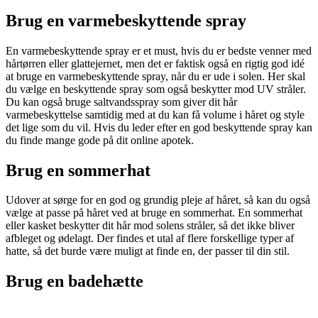
Brug en varmebeskyttende spray
En varmebeskyttende spray er et must, hvis du er bedste venner med
hårtørren eller glattejernet, men det er faktisk også en rigtig god idé
at bruge en varmebeskyttende spray, når du er ude i solen. Her skal
du vælge en beskyttende spray som også beskytter mod UV stråler.
Du kan også bruge saltvandsspray som giver dit hår
varmebeskyttelse samtidig med at du kan få volume i håret og style
det lige som du vil. Hvis du leder efter en god beskyttende spray kan
du finde mange gode på dit online apotek.
Brug en sommerhat
Udover at sørge for en god og grundig pleje af håret, så kan du også
vælge at passe på håret ved at bruge en sommerhat. En sommerhat
eller kasket beskytter dit hår mod solens stråler, så det ikke bliver
afbleget og ødelagt. Der findes et utal af flere forskellige typer af
hatte, så det burde være muligt at finde en, der passer til din stil.
Brug en badehætte