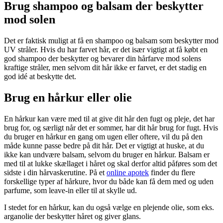
Brug shampoo og balsam der beskytter
mod solen
Det er faktisk muligt at få en shampoo og balsam som beskytter mod
UV stråler. Hvis du har farvet hår, er det især vigtigt at få købt en
god shampoo der beskytter og bevarer din hårfarve mod solens
kraftige stråler, men selvom dit hår ikke er farvet, er det stadig en
god idé at beskytte det.
Brug en hårkur eller olie
En hårkur kan være med til at give dit hår den fugt og pleje, det har
brug for, og særligt når det er sommer, har dit hår brug for fugt. Hvis
du bruger en hårkur en gang om ugen eller oftere, vil du på den
måde kunne passe bedre på dit hår. Det er vigtigt at huske, at du
ikke kan undvære balsam, selvom du bruger en hårkur. Balsam er
med til at lukke skællaget i håret og skal derfor altid påføres som det
sidste i din hårvaskerutine. På et
online apotek
finder du flere
forskellige typer af hårkure, hvor du både kan få dem med og uden
parfume, som leave-in eller til at skylle ud.
I stedet for en hårkur, kan du også vælge en plejende olie, som eks.
arganolie der beskytter håret og giver glans.