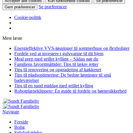
Accepter alle cookies
Kun funktionelle cookies
Se præferencer
Se præferencer
Gem præferencer
Cookie-politik
Mest læste
Energieffektive VVS-løsninger til sommerhuse og flexboliger
Fordele ved at investere i gulvvarme til dit hjem
Meal prep med grillet kylling – Sådan gør du
Familiens favoritmåltider: Tips til lækre retter
Tips til renovering og opgradering af køkkenet
Tips til pladsoptimering: De bedste løsninger til små
badeværelser
Tips til en sund middag med grillet kylling
Robotplæneklippere: En guide til fordele og børnesikkerhed
Navigate
Forside
Bolig
Selvforkælelse