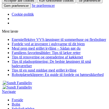
Accepter alle cookies
Kun funktionelle cookies
Se præferencer
Se præferencer
Gem præferencer
Cookie-politik
Mest læste
Energieffektive VVS-løsninger til sommerhuse og flexboliger
Fordele ved at investere i gulvvarme til dit hjem
Meal prep med grillet kylling – Sådan gør du
Familiens favoritmåltider: Tips til lækre retter
Tips til renovering og opgradering af køkkenet
Tips til pladsoptimering: De bedste løsninger til små
badeværelser
Tips til en sund middag med grillet kylling
Robotplæneklippere: En guide til fordele og børnesikkerhed
Navigate
Forside
Bolig
Selvforkælelse