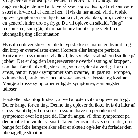
Vi oplever alle angst før eller siden i vores liv. Hos nogle kan
angsten dog ende med at blive så svær og voldsom, at det kan være
svært at bryde ud af denne igen. Hvis du har angst, vil du typisk
opleve symptomer som hjertebanken, hjertebanken, uro, sveden og
en generelt indre uro og frygt. Du vil opleve en såkaldt ”flugt”
mekanisme, som gør, at du har behov for at slippe væk fra en
ubehagelig ting eller situation.
Hvis du oplever stress, vil dette typisk ske i situationer, hvor du og
din krop er overbelastet enten i kortere eller længere periode.
Kortvarig stress rammes vi alle af, hvis vi eks. skal nå en deadline på
jobbet. Det er dog den længerevarende overbelastning af kroppen,
som kan føre til alvorlig stress, og som er yderst alvorlig. Har du
stress, har du typisk symptomer som kvalme, utilpashed i kroppen,
svimmelhed, problemer med at sove, smerter i brystet og kvalme.
Mange af disse symptomer er lig de symptomer, som angsten
udløser.
Forskellen skal dog findes i, at ved angsten vil du opleve en frygt.
Du er bange for en ting. Denne ting oplever du ikke, hvis du lider af
stress. Samtidig vil du som stressramt have en periode med
symptomer over længere tid. Har du angst, vil dine symptomer på
denne ofte forsvinde, så snart ”faren” er ovre, dvs. så snart det, du er
bange for ikke længere sker eller er aktuelt og/eller du forlader den
ubehagelige situation.