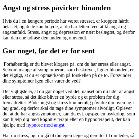
Angst og stress påvirker hinanden
Hvis du i en længere periode har været stresset, er kroppen hårdt
belastet, og dette kan betyde, at du har lettere ved at få angst og
angstanfald. Stress, angst og depression er nært beslægtet, og derfor
kan den ene udløse den anden og omvendt.
Gør noget, før det er for sent
Forhåbentlig er du blevet klogere på, om du har stress eller angst.
Selvom mange af symptomerne, som beskrevet, ligner hinanden, er
det vigtigt, at du er opmærksom på forskellen på de to. Forsvinder
dine symptomer igen eller varer de ved?
Det vigtigste er, at du gør noget ved det, uanset om du lider af angst
eller stress, så det ikke bliver en byrde og et problem for dig
fremadrettet. Både angst og stress kan nemlig påvirke din hverdag i
høj grad, og derfor skal du tage dine symptomer alvorligt. Oplever
du, at du har angstsymptomer, kan du evt. opsøge en psykolog, som
kan hjælp dig med kognitiv terapi eller en hypnoterapeut, der kan
hjælpe med
hypnose mod angst.
Har du stress, bør du gå til din egen læge og derefter til din leder, så